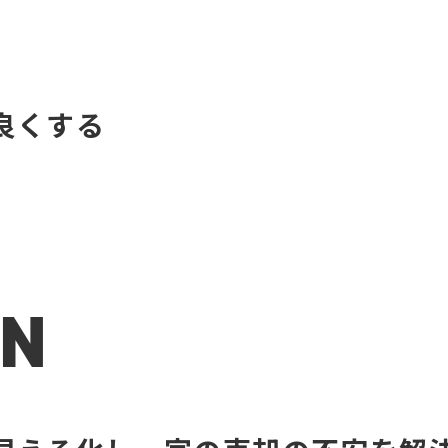
良くする
ON